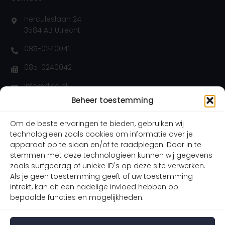
Herculeslaan 24
3584 AB Utrecht
085-0240041
085-0240042
info@dlsa.nl
Beheer toestemming
Waarom DLSA?
Om de beste ervaringen te bieden, gebruiken wij
Wij nemen uw zaak direct in behandeling
technologieën zoals cookies om informatie over je
apparaat op te slaan en/of te raadplegen. Door in te
Gaan voor een maximale schadevergoeding
stemmen met deze technologieën kunnen wij gegevens
Helpen cliënten in heel Nederland
zoals surfgedrag of unieke ID's op deze site verwerken.
Als je geen toestemming geeft of uw toestemming
Wij komen bij u op huisbezoek
intrekt, kan dit een nadelige invloed hebben op
bepaalde functies en mogelijkheden.
© Copyright | Dolderman Letselschade Advocaten