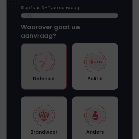
Stap
1
van
3
- Type aanvraag
0%
Waarover gaat uw
aanvraag?
*
Defensie
Politie
Brandweer
Anders